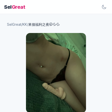
Sel
Great
SelGreat
/
KK
/
來個福利之夜🤭💦💦