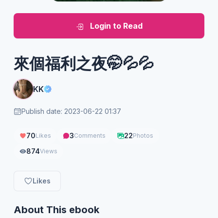
Login to Read
來個福利之夜🤭💦💦
KK
Publish date: 2023-06-22 01:37
70
3
22
Likes
Comments
Photos
874
Views
Likes
About This ebook