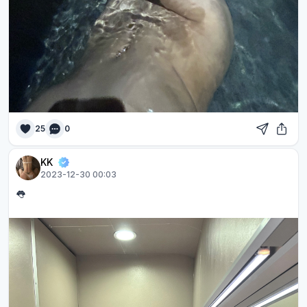
25
0
KK
2023-12-30 00:03
👅