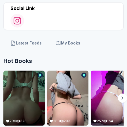
Social Link
Latest Feeds
My Books
Hot Books
238
325
283
203
257
164