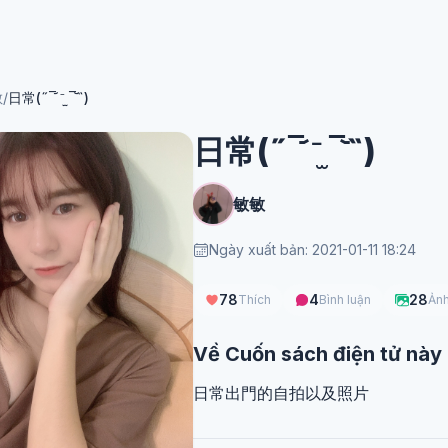
敏
/
日常(˶‾᷄ ⁻̫ ‾᷅˵)
日常(˶‾᷄ ⁻̫ ‾᷅˵)
敏敏
Ngày xuất bản: 2021-01-11 18:24
78
4
28
Thích
Bình luận
Ản
Về Cuốn sách điện tử này
日常出門的自拍以及照片