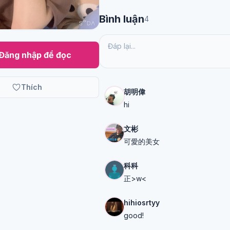
Bình luận
4
Đăng nhập để đọc
Thích
胡明偉
hi
文彬
可愛的美女
科科
正>w<
hihiosrtyy
good!