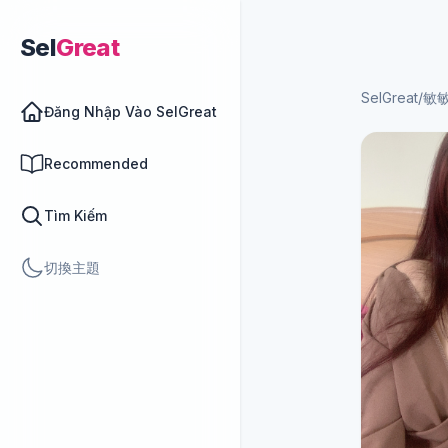
Sel
Great
SelGreat
/
敏
Đăng Nhập Vào SelGreat
Recommended
Tìm Kiếm
切換主題