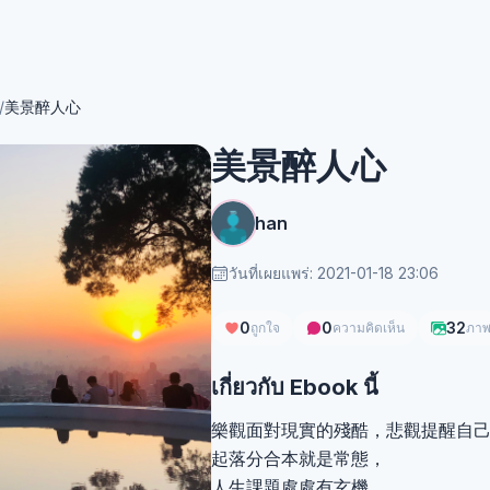
/
美景醉人心
美景醉人心
han
วันที่เผยแพร่: 2021-01-18 23:06
0
0
32
ถูกใจ
ความคิดเห็น
ภา
เกี่ยวกับ Ebook นี้
樂觀面對現實的殘酷，悲觀提醒自
起落分合本就是常態，
人生課題處處有玄機，