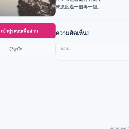
乾脆度過一個再一個。
เข้าสู่ระบบเพื่ออ่าน
ความคิดเห็น
0
ถูกใจ
ข้อตกลงก