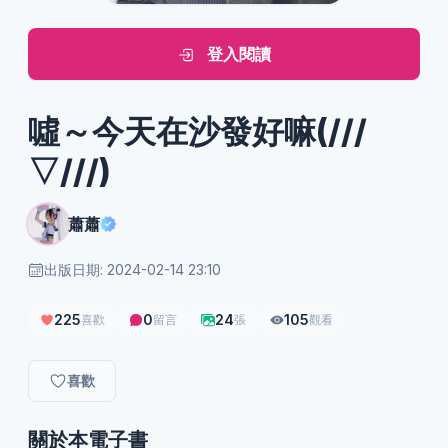
登入閱讀
噓～今天在沙發好嘛(///
▽///)
蕭蕭
出版日期: 2024-02-14 23:10
225
0
24
105
喜歡
留言
張
觀看
喜歡
關於本電子書