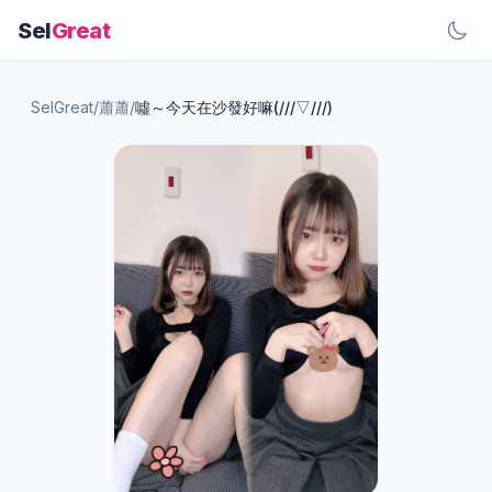
Sel
Great
SelGreat
/
蕭蕭
/
噓～今天在沙發好嘛(///▽///)