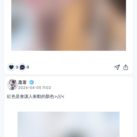
3
0
蕭蕭
2024-04-05 11:02
紅色是會讓人衝動的顏色>///<