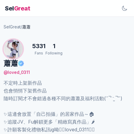
Sel
Great
SelGreat
/
蕭蕭
5331
1
Fans
Following
蕭蕭
@loved_0311
不定時上架新作品
也會悄悄下架舊作品
隨時訂閱才不會錯過各種不同的蕭蕭及福利活動(˶‾᷄ ⁻̫ ‾᷅˵)
✨這邊會放置「自己拍攝」的居家作品～🏠
✨追蹤JV、Fu解鎖更多「精緻寫真作品」🌶️
✨許願客製化禮物私訊ig呦👉🏻loved_0311👈🏽