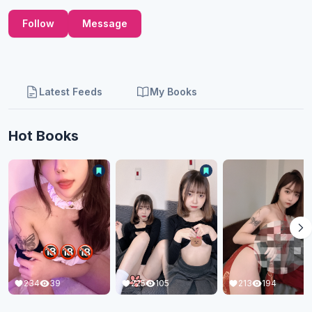
Follow
Message
Latest Feeds
My Books
Hot Books
225
105
211
119
213
194