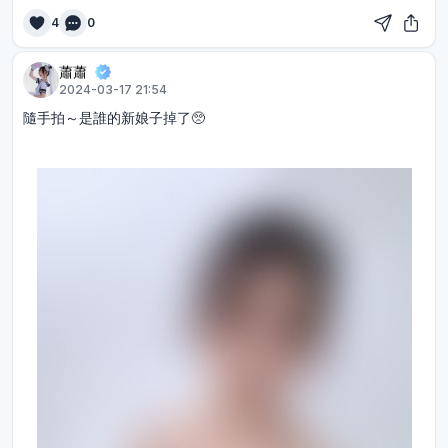
4
0
蕭蕭
2024-03-17 21:54
隨手拍～是誰的新娘子掉了🥺