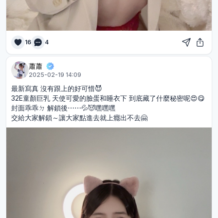
16
4
蕭蕭
2025-02-19 14:09
最新寫真 沒有跟上的好可惜😈
32E童顏巨乳 天使可愛的臉蛋和睡衣下 到底藏了什麼秘密呢😍😋
封面乖乖ㄉ 解鎖後⋯⋯💦😈嘿嘿嘿
交給大家解鎖～讓大家點進去就上癮出不去🤗