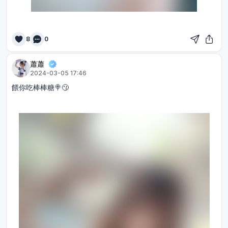
8
0
蕭蕭
2024-03-05 17:46
餵你吃棒棒糖🍭😗