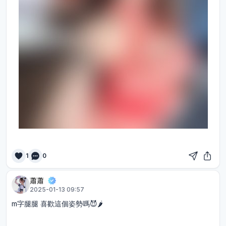
1
0
蕭蕭
2025-01-13 09:57
m字腿腿 喜歡這個姿勢嗎😈🌶️