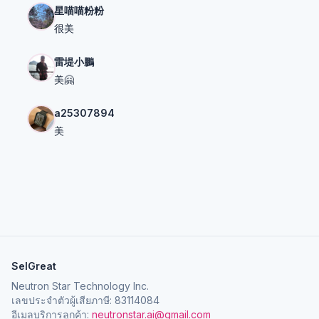
星喵喵粉粉
很美
雷堤小鵬
美🤗
a25307894
美
SelGreat
Neutron Star Technology Inc.
เลขประจำตัวผู้เสียภาษี: 83114084
อีเมลบริการลูกค้า:
neutronstar.ai@gmail.com