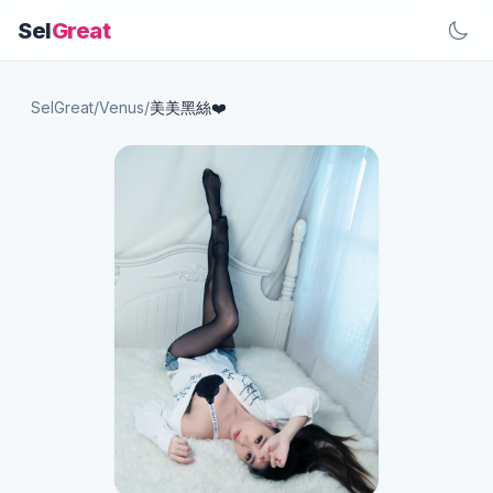
Sel
Great
SelGreat
/
Venus
/
美美黑絲❤️