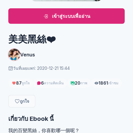
เข้าสู่ระบบเพื่ออ่าน
美美黑絲❤️
Venus
วันที่เผยแพร่: 2020-12-21 15:44
87
6
20
1861
ถูกใจ
ความคิดเห็น
ภาพ
เข้าชม
ถูกใจ
เกี่ยวกับ Ebook นี้
我的百變黑絲，你喜歡哪一個呢？