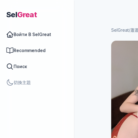
Sel
Great
SelGreat
/
蕭
Войти В SelGreat
Recommended
Поиск
切換主題