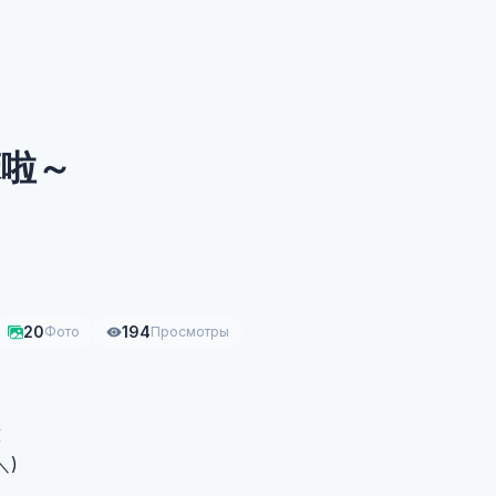
床啦～
20
194
Фото
Просмотры
褲
＼)