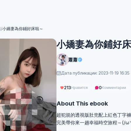
蕭
/
小嬌妻為你鋪好床啦～
小嬌妻為你鋪好
蕭蕭
Дата публикации: 2023-11-19 16:35
213
0
Нравится
Комментарии
About This ebook
超犯規的透視版肚兜配上紅色丁字
完美帶你來一趟幸福時空旅程～(/ω