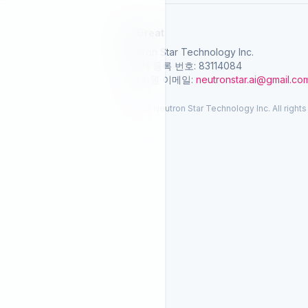
SelGreat
Neutron Star Technology Inc.
사업자 등록 번호: 83114084
고객지원 이메일:
neutronstar.ai@gmail.co
© 2026 Neutron Star Technology Inc. All rights