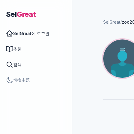
Sel
Great
SelGreat
/
zoo2
SelGreat에 로그인
추천
검색
切換主題