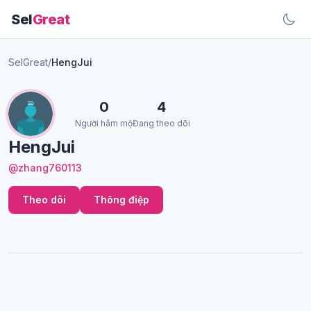
Sel
Great
SelGreat
/
HengJui
0
4
Người hâm mộ
Đang theo dõi
HengJui
@zhang760113
Theo dõi
Thông điệp