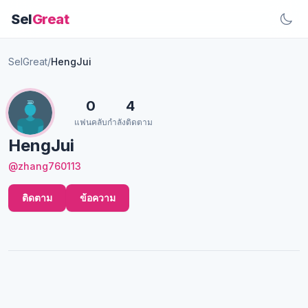
Sel
Great
SelGreat
/
HengJui
0
4
แฟนคลับ
กำลังติดตาม
HengJui
@zhang760113
ติดตาม
ข้อความ