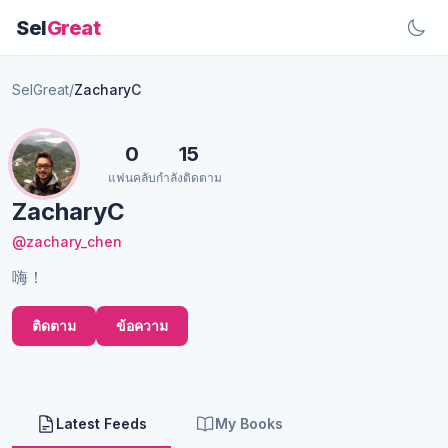
Sel
Great
SelGreat
/
ZacharyC
0
15
แฟนคลับ
กำลังติดตาม
ZacharyC
@zachary_chen
嗨！
ติดตาม
ข้อความ
Latest Feeds
My Books