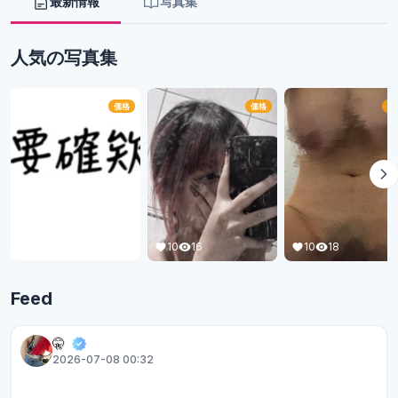
最新情報
写真集
人気の写真集
価格
価格
価
16
7
10
18
10
16
Feed
🤫
2026-07-08 00:32