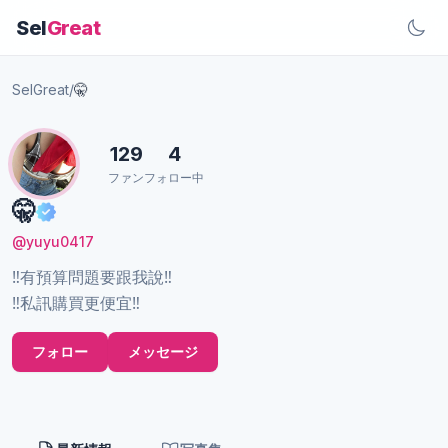
Sel
Great
SelGreat
/
🤫
129
4
ファン
フォロー中
🤫
@yuyu0417
‼️有預算問題要跟我說‼️
‼️私訊購買更便宜‼️
フォロー
メッセージ