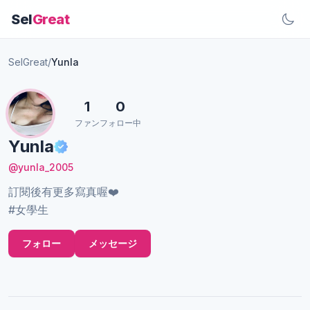
Sel
Great
SelGreat
/
Yunla
1
0
ファン
フォロー中
Yunla
@yunla_2005
訂閱後有更多寫真喔❤️
#女學生
フォロー
メッセージ