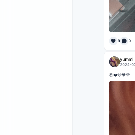
8
0
yummi
2024-07
香❤️🩷🧡💛