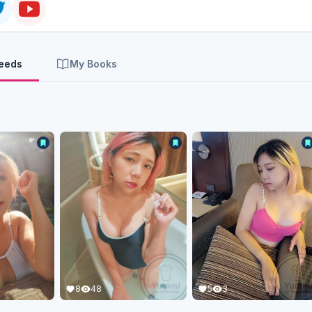
Feeds
My Books
8
48
5
3