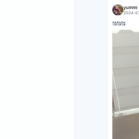
yummi
2024-07
🥰🥰🥰