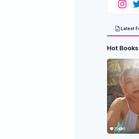
Latest 
Hot Books
29
6