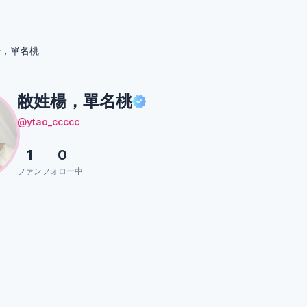
楊，單名桃
敝姓楊，單名桃
@ytao_ccccc
1
0
ファン
フォロー中