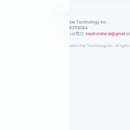
SelGreat
Neutron Star Technology Inc.
統一番号: 83114084
お問い合わせ窓口:
neutronstar.ai@gmail.
© 2026 Neutron Star Technology Inc. All rights