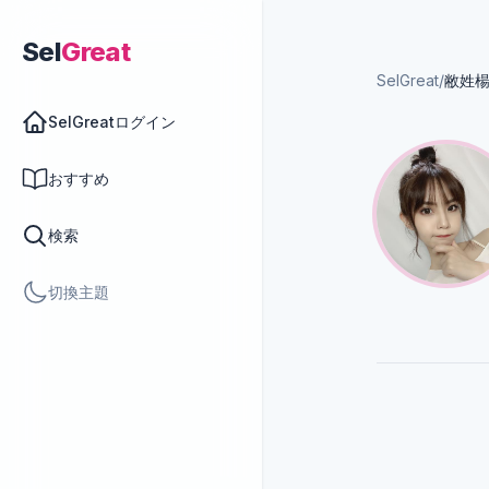
Sel
Great
SelGreat
/
敝姓
SelGreatログイン
おすすめ
検索
切換主題