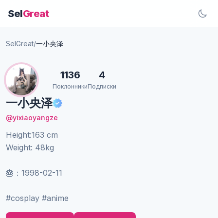
Sel
Great
SelGreat
/
一小央泽
1136
4
Поклонники
Подписки
一小央泽
@yixiaoyangze
Height:163 cm
Weight: 48kg
🎂：1998-02-11
#cosplay #anime