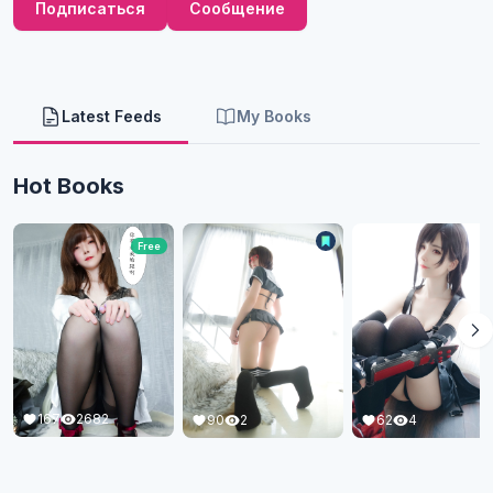
Подписаться
Сообщение
Latest Feeds
My Books
Hot Books
Free
167
2682
62
4
90
2