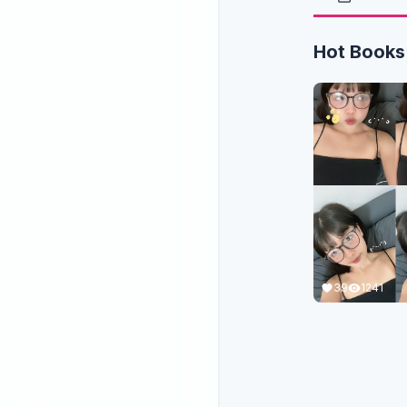
Hot Books
39
1241