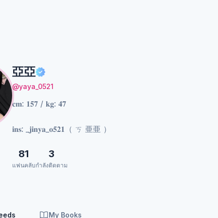
亞亞
@yaya_0521
𝐜𝐦: 𝟏𝟓𝟕 / 𝐤𝐠: 𝟒𝟕
𝐢𝐧𝐬: _𝐣𝐢𝐧𝐲𝐚_𝐨𝟓𝟐𝟏（ ㄎ 亜亜 ）
81
3
แฟนคลับ
กำลังติดตาม
Feeds
My Books