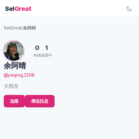
Sel
Great
SelGreat
/
余阿晴
0
1
粉絲
追蹤中
余阿晴
@yaqing_1206
大四生
追蹤
傳送訊息