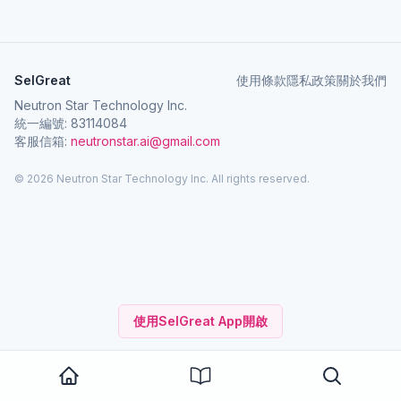
SelGreat
使用條款
隱私政策
關於我們
Neutron Star Technology Inc.
統一編號: 83114084
客服信箱:
neutronstar.ai@gmail.com
© 2026 Neutron Star Technology Inc. All rights reserved.
使用SelGreat App開啟