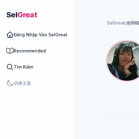
Sel
Great
SelGreat
/
余阿
Đăng Nhập Vào SelGreat
Recommended
Tìm Kiếm
切換主題