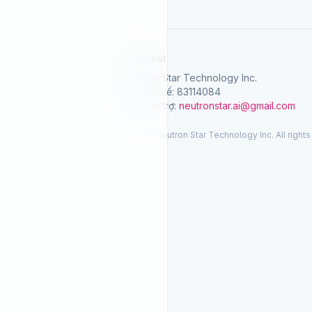
SelGreat
Neutron Star Technology Inc.
Mã số thuế: 83114084
Email hỗ trợ:
neutronstar.ai@gmail.com
© 2026 Neutron Star Technology Inc. All rights