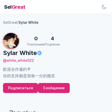
Sel
Great
SelGreat
/
Sylar White
0
4
Поклонники
Подписки
Sylar White
@white_white522
歡迎合作邀約🍭
你的支持都是我每一分的微笑
Подписаться
Сообщение