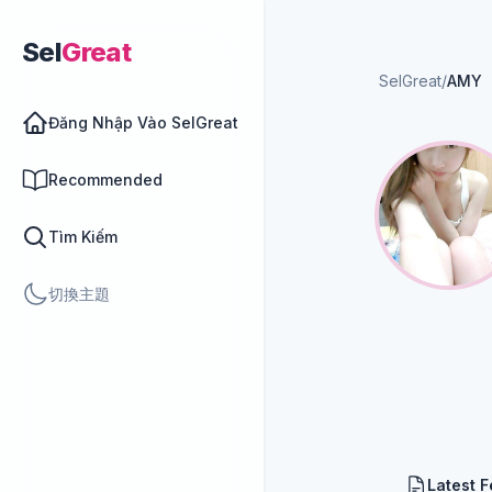
Sel
Great
SelGreat
/
AMY
Đăng Nhập Vào SelGreat
Recommended
Tìm Kiếm
切換主題
Latest 