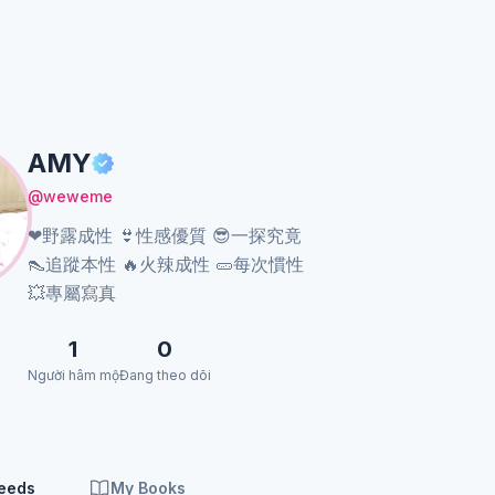
AMY
@weweme
❤野露成性 👙性感優質 😎一探究竟
👠追蹤本性 🔥火辣成性 🥒每次慣性
💥專屬寫真
1
0
Người hâm mộ
Đang theo dõi
Feeds
My Books