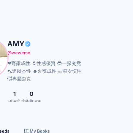
AMY
@weweme
❤野露成性 👙性感優質 😎一探究竟
👠追蹤本性 🔥火辣成性 🥒每次慣性
💥專屬寫真
1
0
แฟนคลับ
กำลังติดตาม
Feeds
My Books