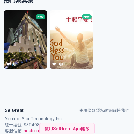
熱門寫真集
Free
Free
0
1
0
0
SelGreat
使用條款
隱私政策
關於我們
Neutron Star Technology Inc.
統一編號: 83114084
使用SelGreat App開啟
客服信箱:
neutronstar.ai@gmail.com