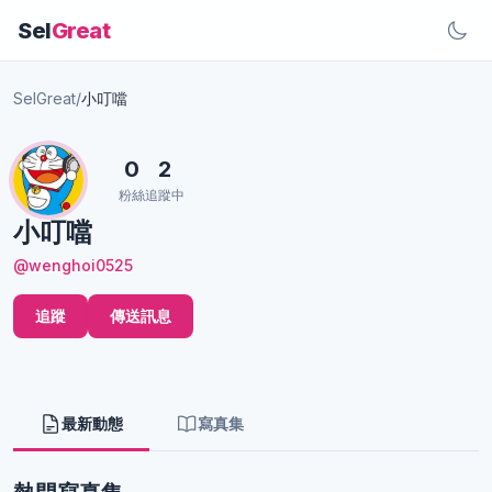
Sel
Great
SelGreat
/
小叮噹
0
2
粉絲
追蹤中
小叮噹
@wenghoi0525
追蹤
傳送訊息
最新動態
寫真集