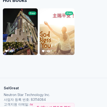
Hot Books
Free
Free
0
1
0
0
SelGreat
Neutron Star Technology Inc.
사업자 등록 번호: 83114084
고객지원 이메일:
neutronstar.ai@gmail.com