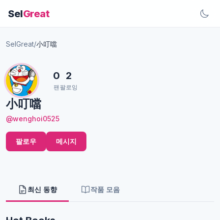
Sel
Great
SelGreat
/
小叮噹
0
2
팬
팔로잉
小叮噹
@wenghoi0525
팔로우
메시지
최신 동향
작품 모음