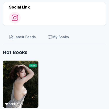
Social Link
Latest Feeds
My Books
Hot Books
Free
72
1648