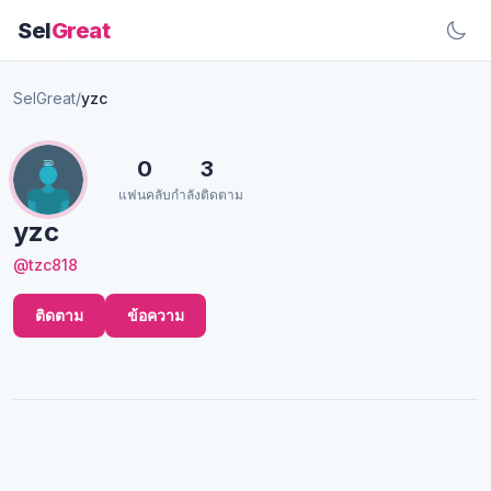
Sel
Great
SelGreat
/
yzc
0
3
แฟนคลับ
กำลังติดตาม
yzc
@tzc818
ติดตาม
ข้อความ