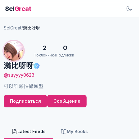
Sel
Great
SelGreat
/
漪比呀呀
2
0
Поклонники
Подписки
漪比呀呀
@suyyyy0623
可以許願拍攝類型
Подписаться
Сообщение
Latest Feeds
My Books