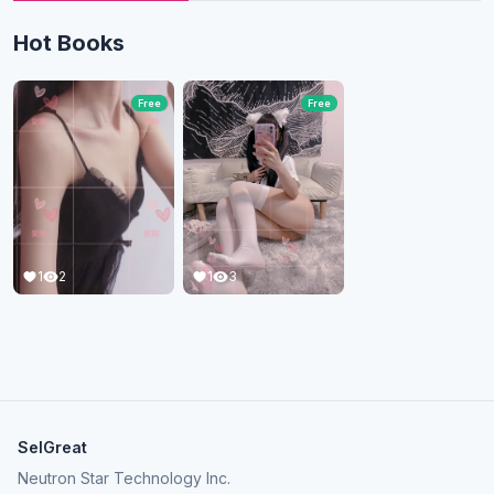
Hot Books
Free
Free
1
2
1
3
SelGreat
Neutron Star Technology Inc.