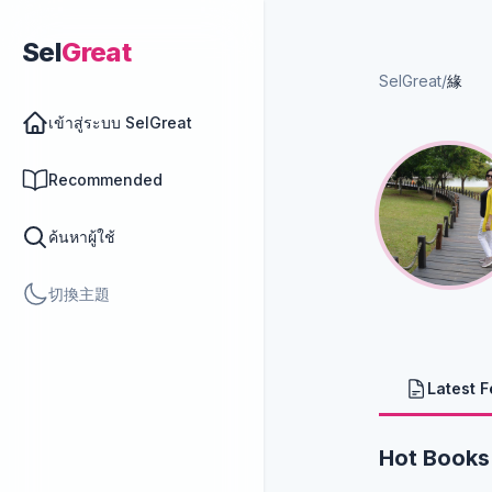
Sel
Great
SelGreat
/
緣
เข้าสู่ระบบ SelGreat
Recommended
ค้นหาผู้ใช้
切換主題
Latest 
Hot Books