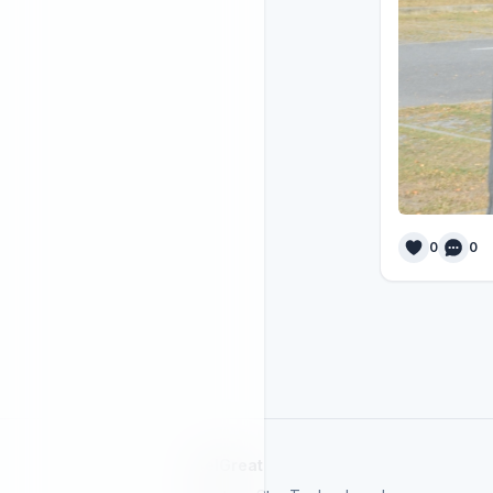
0
0
SelGreat