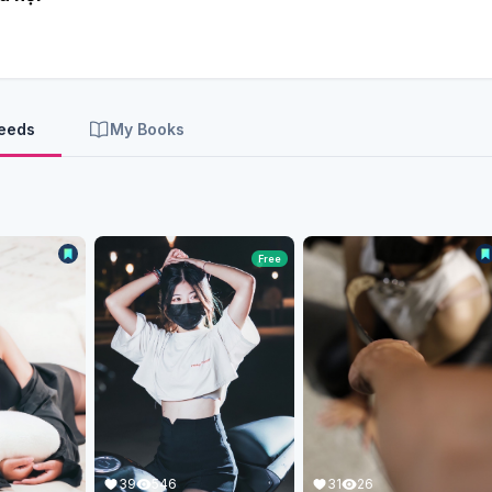
Feeds
My Books
Free
39
546
31
26