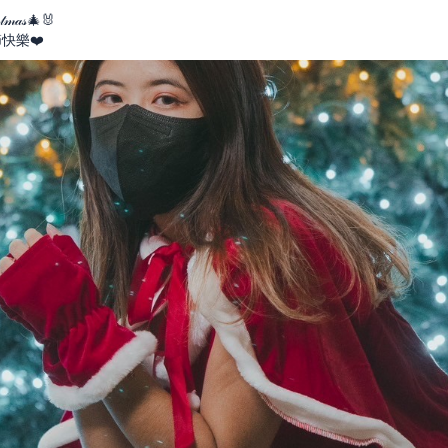
𝓈𝓉𝓂𝒶𝓈🎄🐰
節快樂❤️