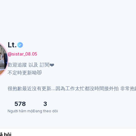
Lt.
@sistar_08.05
歡迎追蹤 以及 訂閱❤️
不定時更新呦😻
很抱歉最近沒有更新…因為工作太忙都沒時間接外拍 非常抱歉
578
3
Người hâm mộ
Đang theo dõi
ã hội