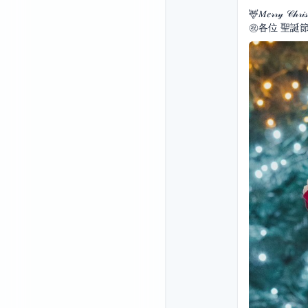
🦌𝑀𝑒𝓇𝓇𝓎 𝒞𝒽𝓇𝒾
㊗️各位 聖誕