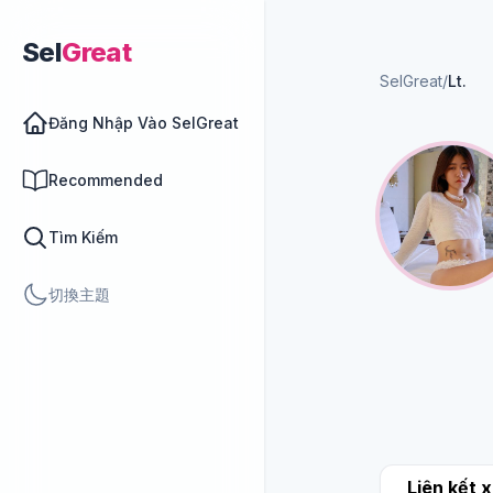
Sel
Great
SelGreat
/
Lt.
Đăng Nhập Vào SelGreat
Recommended
Tìm Kiếm
切換主題
Liên kết x