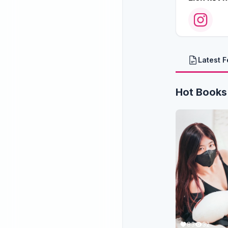
Latest 
Hot Books
83
32