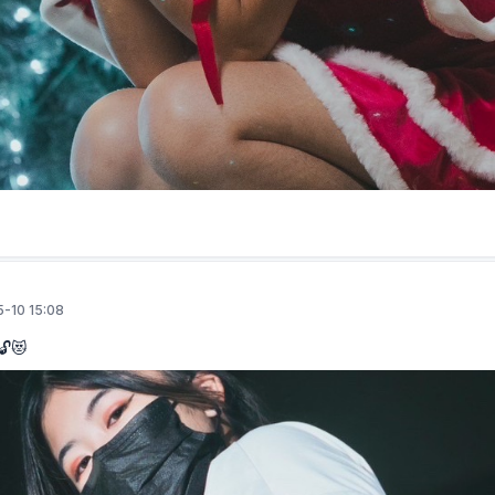
-10 15:08
😻