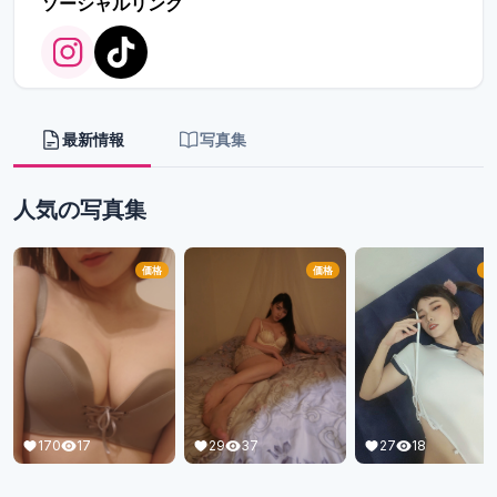
ソーシャルリンク
最新情報
写真集
人気の写真集
価格
価格
価
170
17
29
37
27
18