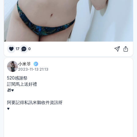
17
0
小米🐰
2023-11-13 21:13
520感謝祭
訂閱馬上送好禮
🎁♥️
阿要記得私訊米鵝收件資訊呀
♥️