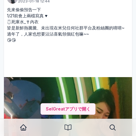
2023-01-18 12:44
先來偷偷預告一下
1/21前會上兩檔寫真 ♥️
🩱死庫水_👙內衣
皆是新鮮熱騰騰、未出現在米兒任何社群平台及粉絲團的唷唷~
過年了，人家也想要沾沾喜氣領個紅包嘛~~
😘😘
SelGreatアプリで開く