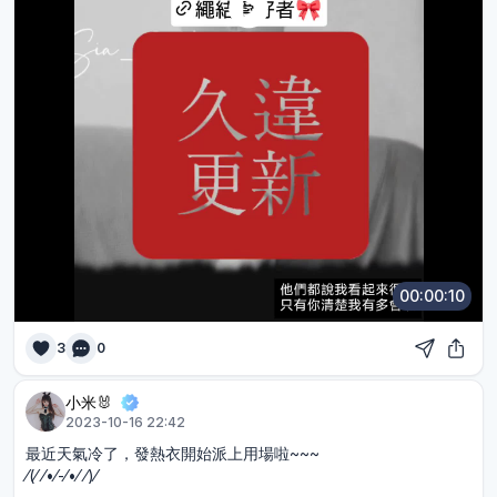
00:00:10
3
0
小米🐰
2023-10-16 22:42
最近天氣冷了，發熱衣開始派上用場啦~~~
⁄⁠(⁠⁄⁠ ⁠⁄⁠•⁠⁄⁠-⁠⁄⁠•⁠⁄⁠ ⁠⁄⁠)⁠⁄