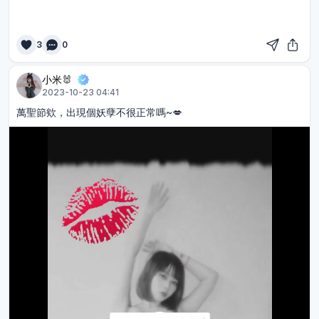
3
0
小米🐰
2023-10-23 04:41
萬聖節欸，出現個妖孽不很正常嗎~💋