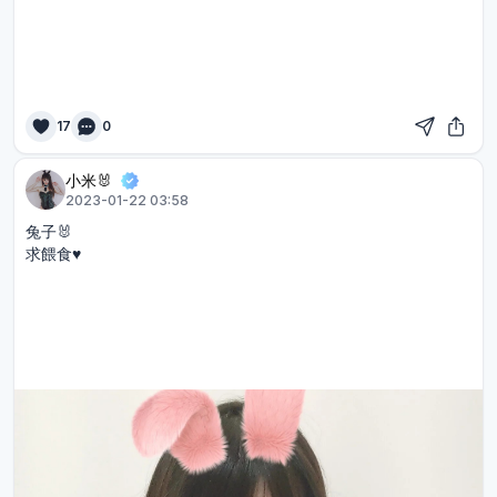
17
0
小米🐰
2023-01-22 03:58
兔子🐰
求餵食♥️