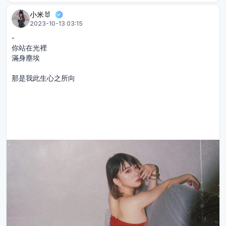
小米🐰
2023-10-13 03:15
-
你站在光裡
滿身塵埃
那是我此生心之所向