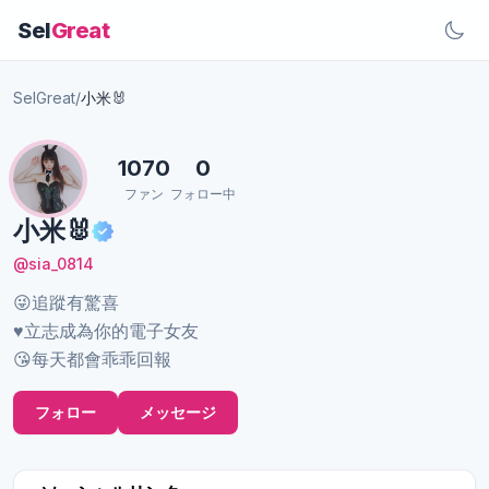
Sel
Great
SelGreat
/
小米🐰
1070
0
ファン
フォロー中
小米🐰
@sia_0814
😜追蹤有驚喜
♥️立志成為你的電子女友
😘每天都會乖乖回報
フォロー
メッセージ