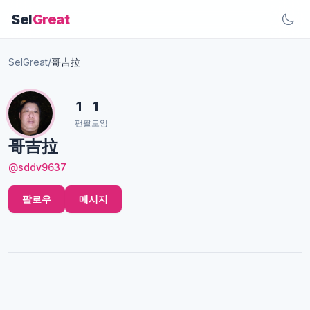
Sel
Great
SelGreat
/
哥吉拉
1
1
팬
팔로잉
哥吉拉
@sddv9637
팔로우
메시지