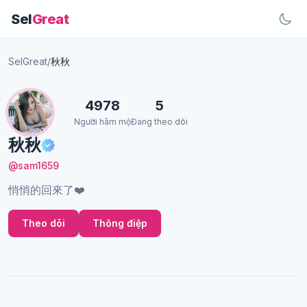
Sel
Great
SelGreat
/
秋秋
4978
5
Người hâm mộ
Đang theo dõi
秋秋
@sam1659
悄悄的回來了❤️
Theo dõi
Thông điệp