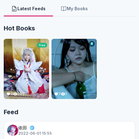
Latest Feeds
My Books
Hot Books
Free
9
203
7
1
Feed
依田
2022-06-01 15:55