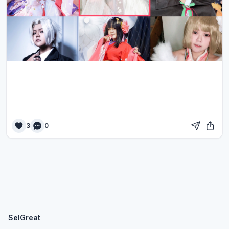
3
0
SelGreat