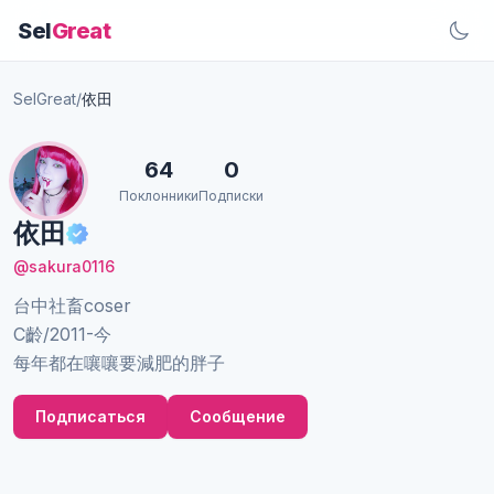
Sel
Great
SelGreat
/
依田
64
0
Поклонники
Подписки
依田
@sakura0116
台中社畜coser
C齡/2011-今
每年都在嚷嚷要減肥的胖子
Подписаться
Сообщение