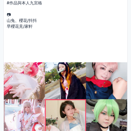
#作品與本人九宮格
📷
山兔、櫻花/抖抖
早櫻花見/家軒