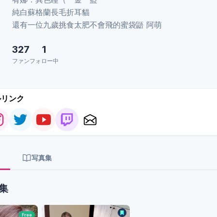
純白蘇格蘭長毛折耳貓
還有一位九歲挑食太肥不會飛的蜜袋鼯 阿萌
327
1
ファン
フォロー中
ルリンク
写真集
集
Free