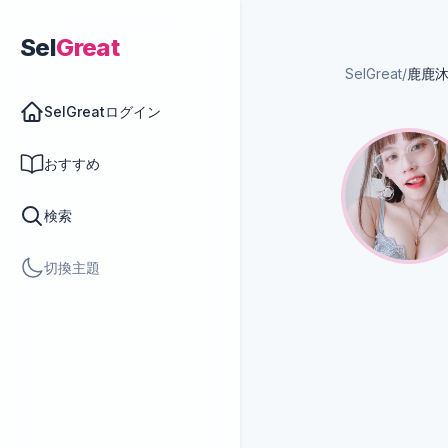
Sel
Great
SelGreat
/
鹿鹿
SelGreatログイン
おすすめ
検索
切換主題