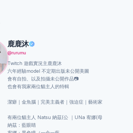
沐
鹿鹿沐
@rurumu
Twitch 遊戲實況主鹿鹿沐
六年經驗model 不定期出版未公開美圖
會有自拍、以及拍攝未公開作品📷
也會有我家兩位貓主人的特輯
潔癖｜金魚腦｜完美主義者｜強迫症｜藝術家
有兩位貓主人 Natsu 納茲(公 ｜UNa 宥娜(母
納茲：藍眼睛
宥娜：異色瞳（一金一藍