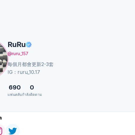
RuRu
@ruru_157
每個月都會更新2-3套
IG：ruru_10.17
690
0
แฟนคลับ
กำลังติดตาม
ล