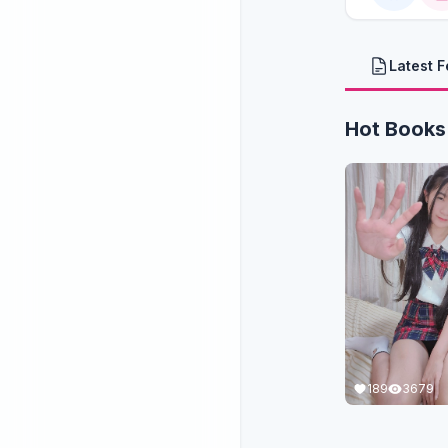
Latest 
Hot Books
189
3679