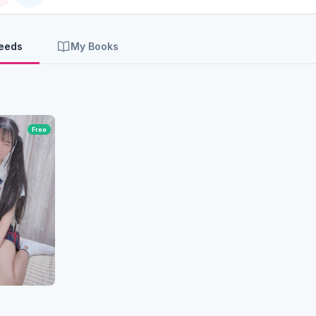
Feeds
My Books
Free