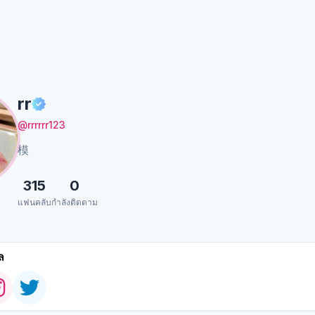
rr
@rrrrrr123
模
315
0
แฟนคลับ
กำลังติดตาม
ล