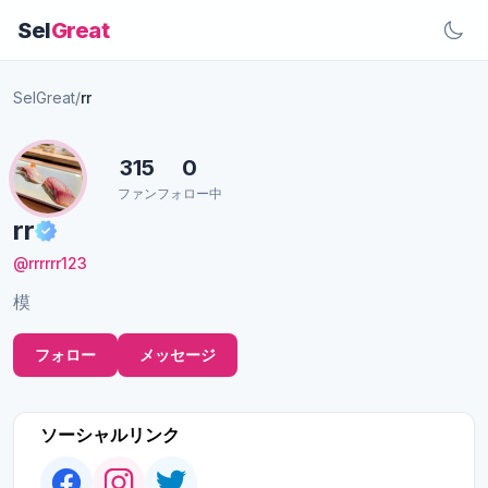
Sel
Great
SelGreat
/
rr
315
0
ファン
フォロー中
rr
@rrrrrr123
模
フォロー
メッセージ
ソーシャルリンク