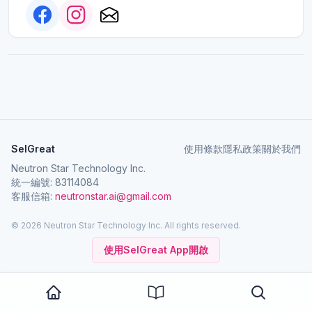
SelGreat
使用條款
隱私政策
關於我們
Neutron Star Technology Inc.
統一編號: 83114084
客服信箱:
neutronstar.ai@gmail.com
© 2026 Neutron Star Technology Inc. All rights reserved.
使用SelGreat App開啟