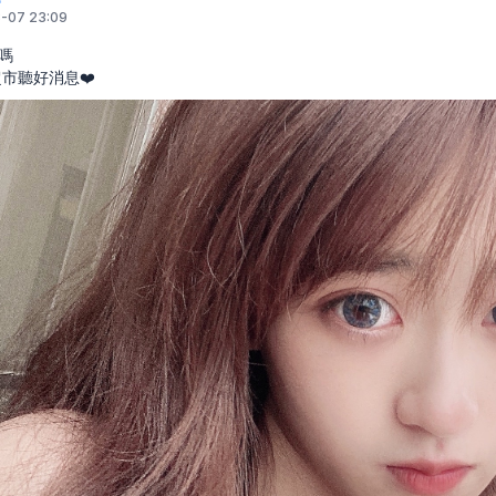
-07 23:09
嗎
市聽好消息❤️