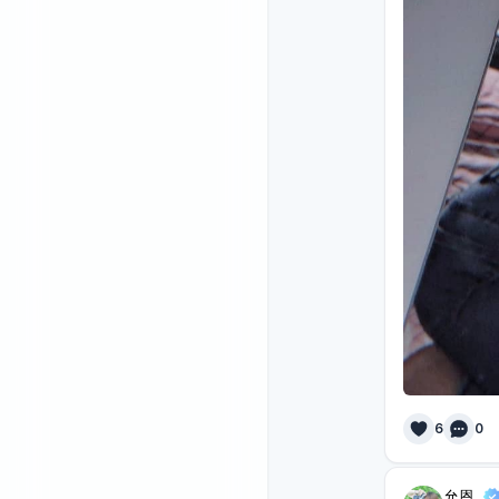
6
0
允恩