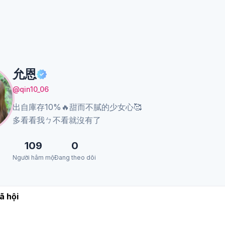
允恩
@qin10_06
出自庫存10%🔥甜而不膩的少女心🥰
多看看我ㄅ不看就沒有了
109
0
Người hâm mộ
Đang theo dõi
ã hội