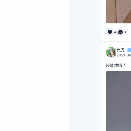
4
1
允恩
2021-08-
終於放晴了