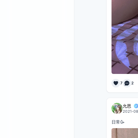
7
2
允恩
2021-08
日常🥳