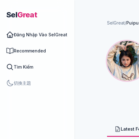
Sel
Great
SelGreat
/
Puipu
Đăng Nhập Vào SelGreat
Recommended
Tìm Kiếm
切換主題
Latest 