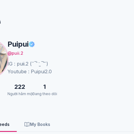
i
Puipui
@puii.2
IG : puii.2 (˶‾᷄ ⁻̫ ‾᷅˵)
Youtube : Puipui2.0
222
1
Người hâm mộ
Đang theo dõi
Feeds
My Books