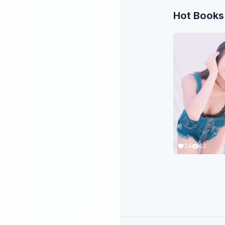
Hot Books
24
62