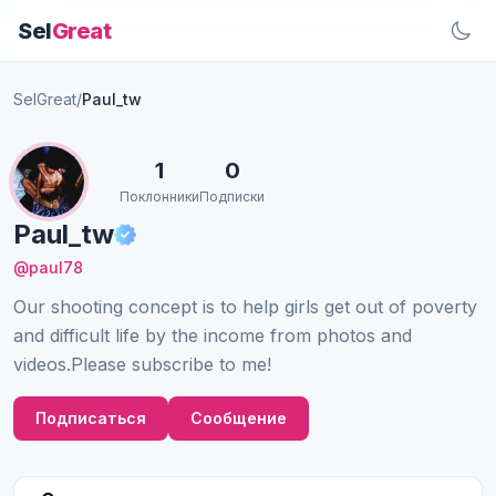
Sel
Great
SelGreat
/
Paul_tw
1
0
Поклонники
Подписки
Paul_tw
@paul78
Our shooting concept is to help girls get out of poverty
and difficult life by the income from photos and
videos.Please subscribe to me!
Подписаться
Сообщение