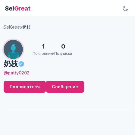
Sel
Great
SelGreat
/
奶枝
1
0
Поклонники
Подписки
奶枝
@patty0202
Подписаться
Сообщение