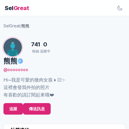
Sel
Great
SelGreat
/
熊熊
741
0
粉絲
追蹤中
熊熊
@oooooooo
Hi~我是可愛的微肉女孩👧🏻✨
這裡會發我外拍的照片
有喜歡的請訂閱起來哦❤️
追蹤
傳送訊息