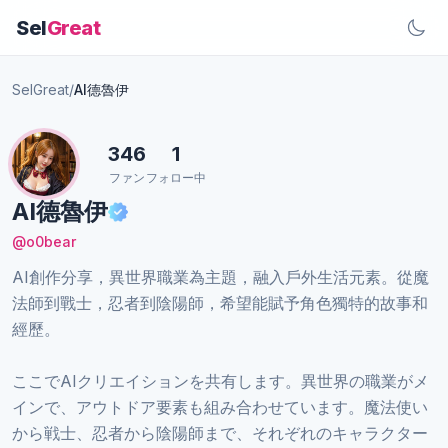
Sel
Great
SelGreat
/
AI德魯伊
346
1
ファン
フォロー中
AI德魯伊
@o0bear
AI創作分享，異世界職業為主題，融入戶外生活元素。從魔
法師到戰士，忍者到陰陽師，希望能賦予角色獨特的故事和
經歷。
ここでAIクリエイションを共有します。異世界の職業がメ
インで、アウトドア要素も組み合わせています。魔法使い
から戦士、忍者から陰陽師まで、それぞれのキャラクター