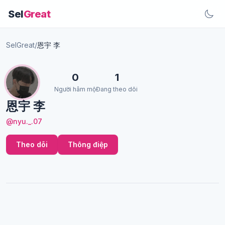
Sel
Great
SelGreat
/
恩宇 李
0
1
Người hâm mộ
Đang theo dõi
恩宇 李
@nyu._.07
Theo dõi
Thông điệp