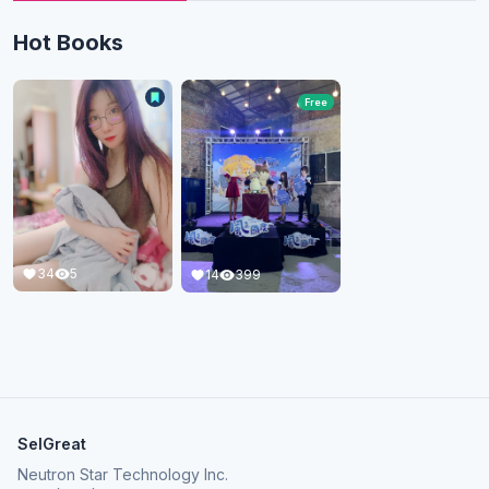
Hot Books
Free
34
5
14
399
SelGreat
Neutron Star Technology Inc.