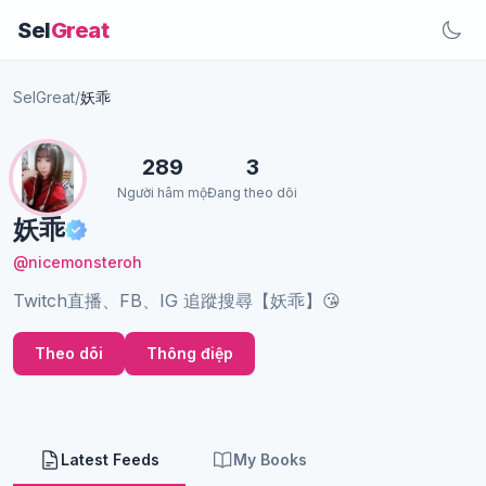
Sel
Great
SelGreat
/
妖乖
289
3
Người hâm mộ
Đang theo dõi
妖乖
@nicemonsteroh
Twitch直播、FB、IG 追蹤搜尋【妖乖】😘
Theo dõi
Thông điệp
Latest Feeds
My Books