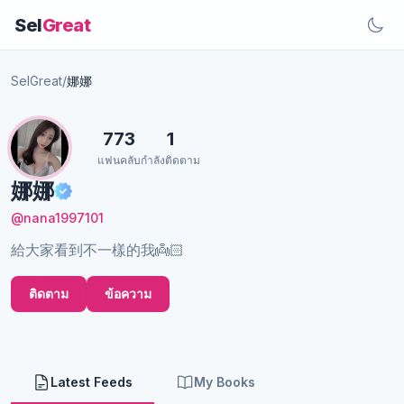
Sel
Great
SelGreat
/
娜娜
773
1
แฟนคลับ
กำลังติดตาม
娜娜
@nana1997101
給大家看到不一樣的我👼🏻
ติดตาม
ข้อความ
Latest Feeds
My Books