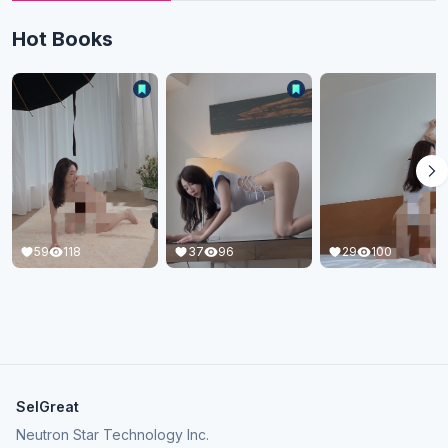
Hot Books
37
96
59
118
29
100
SelGreat
Neutron Star Technology Inc.