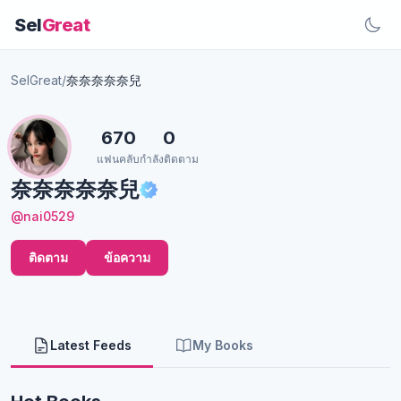
Sel
Great
SelGreat
/
奈奈奈奈奈兒
670
0
แฟนคลับ
กำลังติดตาม
奈奈奈奈奈兒
@nai0529
ติดตาม
ข้อความ
Latest Feeds
My Books