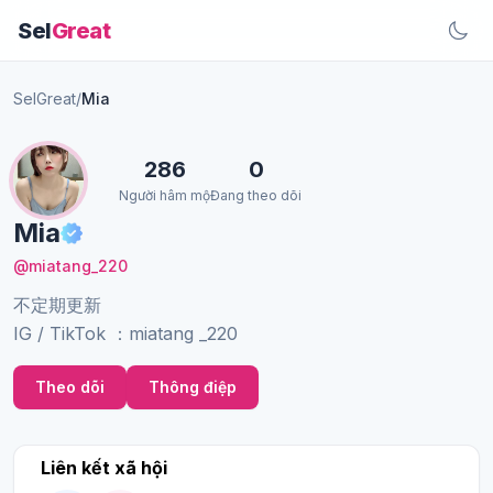
Sel
Great
SelGreat
/
Mia
286
0
Người hâm mộ
Đang theo dõi
Mia
@miatang_220
不定期更新
IG / TikTok ：miatang _220
Theo dõi
Thông điệp
Liên kết xã hội